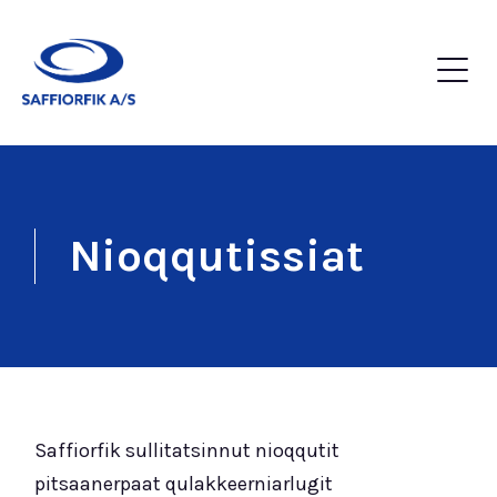
Nioqqutissiat
Saffiorfik sullitatsinnut nioqqutit
pitsaanerpaat qulakkeerniarlugit