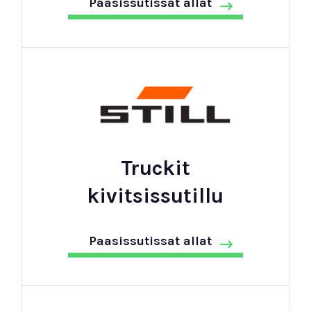
Paasissutissat allat
Truckit
kivitsissutillu
Paasissutissat allat