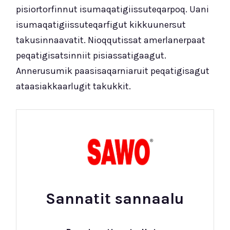
pisiortorfinnut isumaqatigiissuteqarpoq. Uani
isumaqatigiissuteqarfigut kikkuunersut
takusinnaavatit. Nioqqutissat amerlanerpaat
peqatigisatsinniit pisiassatigaagut.
Annerusumik paasisaqarniaruit peqatigisagut
ataasiakkaarlugit takukkit.
Sannatit sannaalu